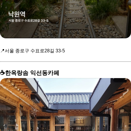
📍서울 종로구 수표로28길 33-5
☕️한옥랑솜 익선동카페