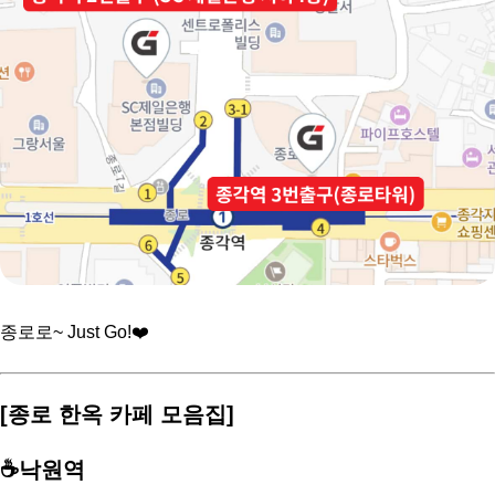
종로로~ Just Go!❤️
[종로 한옥 카페 모음집]
⠀
☕️낙원역