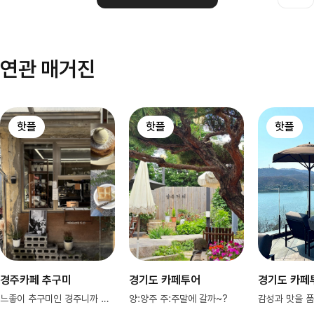
연관 매거진
핫플
핫플
핫플
경주카페 추구미
경기도 카페투어
경기도 카페
느좋이 추구미인 경주니까 필참하도록
양:양주 주:주말에 갈까~?