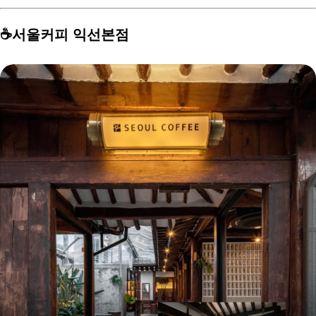
☕️서울커피 익선본점