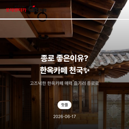
skip navigation
전체
종로 좋은이유?
한옥카페 천국✨
고즈넉한 한옥카페 매력 즐기러 종로로
핫플
2026-06-17