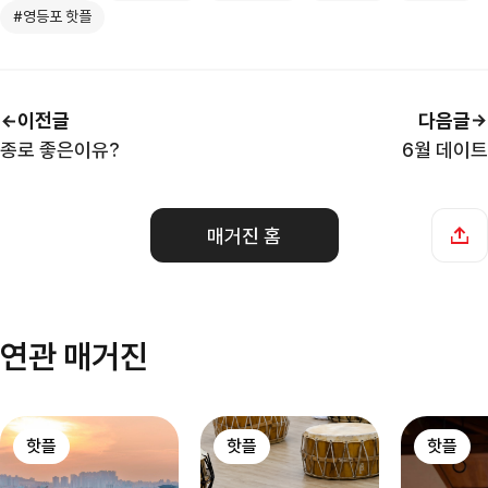
#영등포 핫플
이전글
다음글
종로 좋은이유?
6월 데이트
매거진 홈
연관 매거진
핫플
핫플
핫플