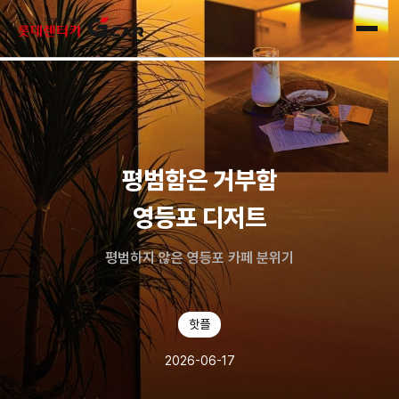
skip navigation
전체
평범함은 거부함
영등포 디저트
평범하지 않은 영등포 카페 분위기
핫플
2026-06-17