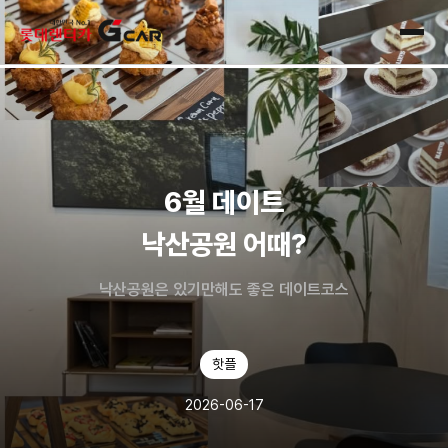
skip navigation
전체
6월 데이트
낙산공원 어때?
낙산공원은 있기만해도 좋은 데이트코스
핫플
2026-06-17