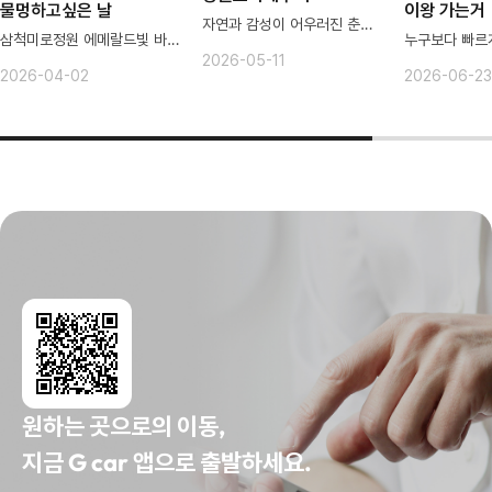
물멍하고싶은 날
이왕 가는거
자연과 감성이 어우러진 춘천카페
삼척미로정원 에메랄드빛 바다보며 물멍
2026-05-11
2026-04-02
2026-06-23
원하는 곳으로의 이동,
지금 G car 앱으로 출발하세요.