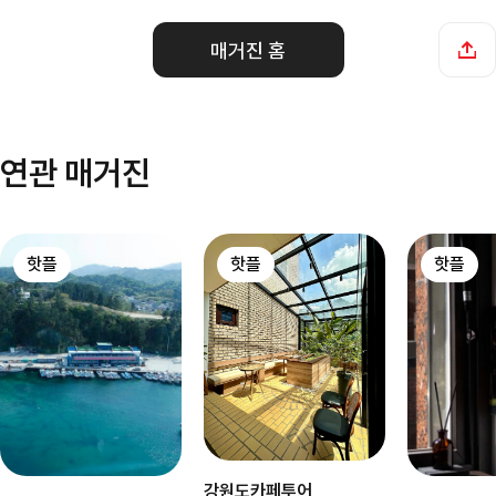
매거진 홈
연관 매거진
핫플
핫플
핫플
강원도카페투어