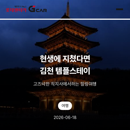
skip navigation
전체
현생에 지쳤다면
김천 템플스테이
고즈넉한 직지사에서하는 힐링여헹
여행
2026-06-18