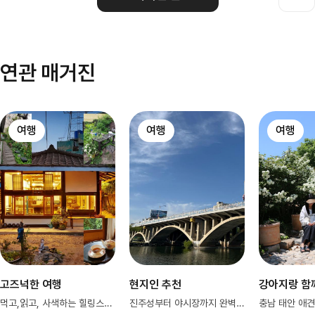
연관 매거진
여행
여행
여행
고즈넉한 여행
현지인 추천
강아지랑 함
먹고,읽고, 사색하는 힐링스팟 공주✨
진주성부터 야시장까지 완벽 진주코스~