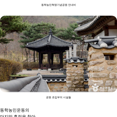
동학농민혁명기념공원 안내비
공원 초입부의 시설들
동학농민운동의
마지막 흔적을 찾아