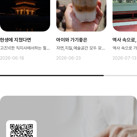
현생에 지쳤다면
아이와 가기좋은
역사 속으로,
고즈넉한 직지사에서하는 힐링여헹
자연,지질,예술공간 모두 갖춘 연천
2026-06-18
2026-06-23
2026-07-13