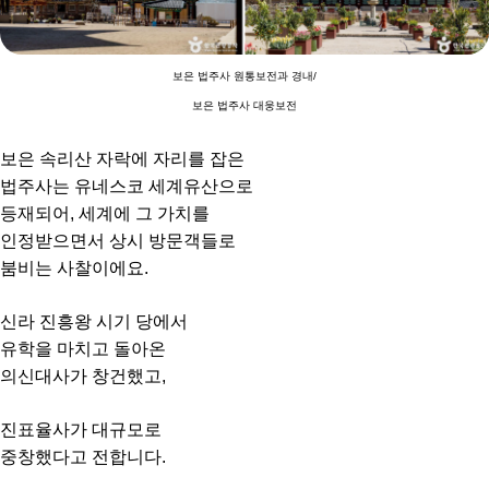
보은 법주사 원통보전과 경내/
보은 법주사 대웅보전
보은 속리산 자락에 자리를 잡은
법주사는 유네스코 세계유산으로
등재되어, 세계에 그 가치를
인정받으면서 상시 방문객들로
붐비는 사찰이에요.
신라 진흥왕 시기 당에서
유학을 마치고 돌아온
의신대사가 창건했고,
진표율사가 대규모로
중창했다고 전합니다.