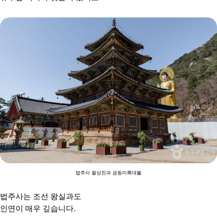
법주사 팔상전과 금동미륵대불
법주사는 조선 왕실과도
인연이 매우 깊습니다.