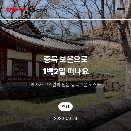
skip navigation
전체
충북 보은으로
1박2일 떠나요
역사가 고스란히 남은 충복보은 코스✨
여행
2026-06-18