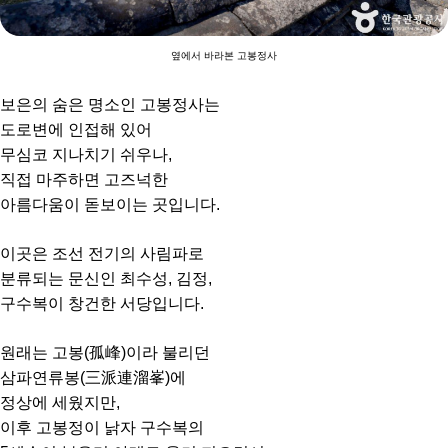
옆에서 바라본 고봉정사
보은의 숨은 명소인 고봉정사는
도로변에 인접해 있어
무심코 지나치기 쉬우나,
직접 마주하면 고즈넉한
아름다움이 돋보이는 곳입니다.
이곳은 조선 전기의 사림파로
분류되는 문신인 최수성, 김정,
구수복이 창건한 서당입니다.
원래는 고봉(孤峰)이라 불리던
삼파연류봉(三派連溜峯)에
정상에 세웠지만,
이후 고봉정이 낡자 구수복의