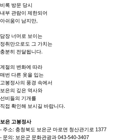
비록 방문 당시
내부 관람이
제한되어
아쉬움이 남지만,
담장
너머로 보이는
정취만으로도 그 가치는
충분히 전달됩니다.
계절의 변화에 따라
매번 다른 옷을 입는
고봉정사의 풍경 속에서
보은의 깊은 역사와
선비들의 기개를
직
접 확인해 보시길 바랍니다.
보은 고봉정사
- 주소: 충청북도 보은군 마로면 청산관기로 1377
- 문의: 보은군 문화관광과 043-540-3407