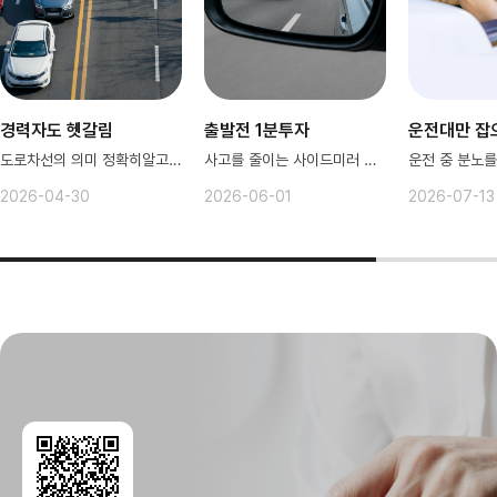
경력자도 헷갈림
출발전 1분투자
운전대만 잡
도로차선의 의미 정확히알고 안전운전ㄱ
사고를 줄이는 사이드미러 조정법
운전 중 분노를
2026-04-30
2026-06-01
2026-07-13