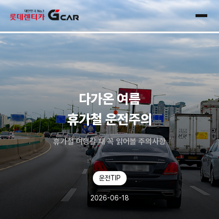
skip navigation
전체
다가온 여름
휴가철 운전주의
휴가철 여행갈 때 꼭 읽어볼 주의사항
운전TIP
2026-06-18