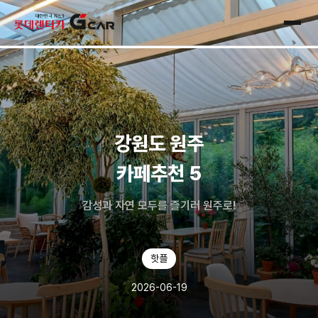
skip navigation
전체
강원도 원주
카페추천 5
감성과 자연 모두를 즐기러 원주로!
핫플
2026-06-19