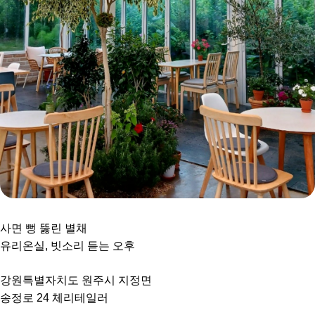
사면 뻥 뚫린 별채
유리온실, 빗소리 듣는 오후
강원특별자치도 원주시 지정면
송정로 24 체리테일러