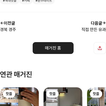
#국내핫플
#카페
#원주데이트
이전글
다음글
경북 경주
직접 만든 유과
매거진 홈
연관 매거진
핫플
핫플
핫플