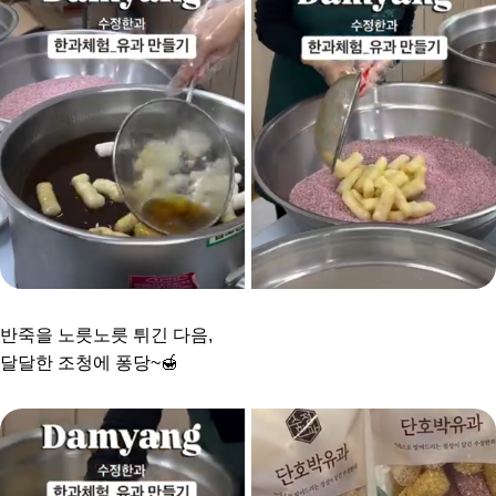
반죽을 노릇노릇 튀긴 다음,
달달한 조청에 퐁당~🍯