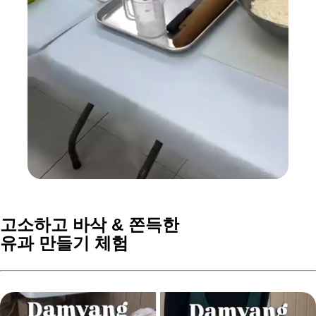
고소하고 바삭 &
쫀득한
유과 만들기 체험