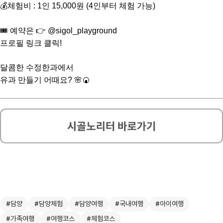
💰체험비 : 1인 15,000원 (4인부터 체험 가능)
🎟️ 예약은 👉 @sigol_playground
프로필 링크 클릭!
달콤한 수정한과에서
유과 만들기 어때요? 🌸🍘
#담양
#담양체험
#담양여행
#국내여행
#아이여행
#가족여행
#여행코스
#체험코스