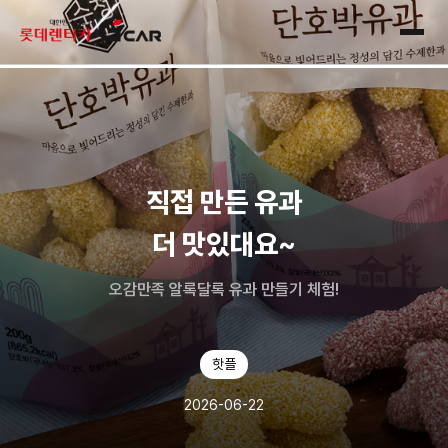
skip navigation
전체
직접 만든 유과
더 맛있대요~
오감만족 알록달록 유과 만들기 체험!
핫플
2026-06-22