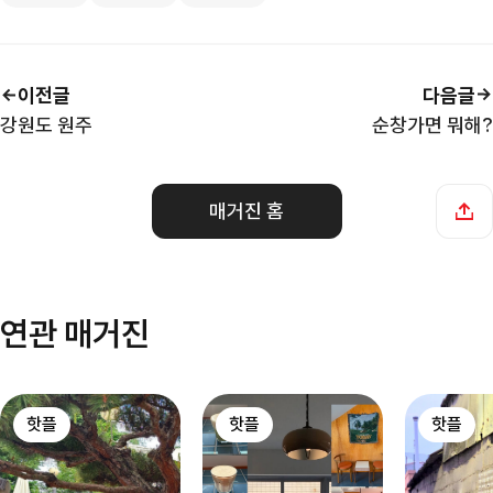
이전글
다음글
강원도 원주
순창가면 뭐해?
매거진 홈
연관 매거진
핫플
핫플
핫플