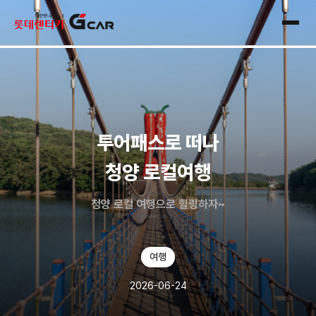
skip navigation
전체
투어패스로 떠나
청양 로컬여행
청양 로컬 여행으로 힐링하자~
여행
2026-06-24