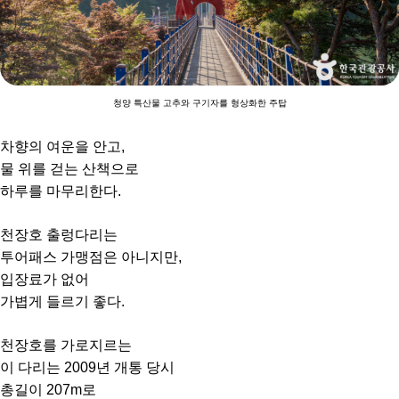
청양 특산물 고추와 구기자를 형상화한 주탑
차향의 여운을 안고,
물 위를 걷는 산책으로
하루를 마무리한다.
천장호 출렁다리는
투어패스 가맹점은 아니지만,
입장료가 없어
가볍게 들르기 좋다.
천장호를 가로지르는
이 다리는 2009년 개통 당시
총길이 207m로