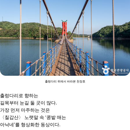
출렁다리 위에서 바라본 천장호
출렁다리로 향하는
길목부터 눈길 둘 곳이 많다.
가장 먼저 마주하는 것은
〈칠갑산〉 노랫말 속 ‘콩밭 매는
아낙네’를 형상화한 동상이다.