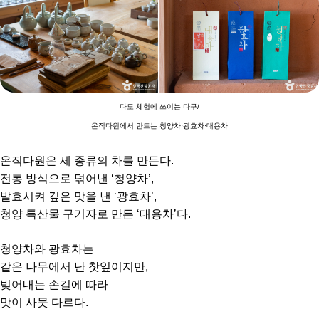
다도 체험에 쓰이는 다구/
온직다원에서 만드는 청양차·광효차·대용차
온직다원은 세 종류의 차를 만든다.
전통 방식으로 덖어낸 ‘청양차’,
발효시켜 깊은 맛을 낸 ‘광효차’,
청양 특산물 구기자로 만든 ‘대용차’다.
청양차와 광효차는
같은 나무에서 난 찻잎이지만,
빚어내는 손길에 따라
맛이 사뭇 다르다.