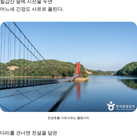
칠갑산 숲에 시선을 두면
어느새 긴장도 사르르 풀린다.
천장호를 가로지르는 출렁다리
다리를 건너면 전설을 담은