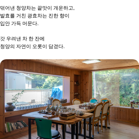
덖어낸 청양차는 끝맛이 개운하고,
발효를 거친 광효차는 진한 향이
입안 가득 머문다.
갓 우려낸 차 한 잔에
청양의 자연이 오롯이 담겼다.