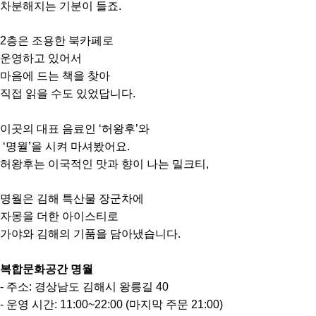
차분해지는 기분이 들죠.
2층은 조용한 북카페로
운영하고 있어서
마음에 드는 책을 찾아
직접 읽을 수도 있었답니다.
이곳의 대표 음료인 ‘허왕후’와
‘명월’을 시켜 마셔봤어요.
허왕후는 이국적인 맛과 향이 나는 밀크티,
명월은 김해 특산물 장군차에
자몽을 더한 아이스티로
가야와 김해의 기품을 담아냈습니다.
복합문화공간 명월
- 주소: 경상남도 김해시 왕릉길 40
- 운영 시간: 11:00~22:00 (마지막 주문 21:00)