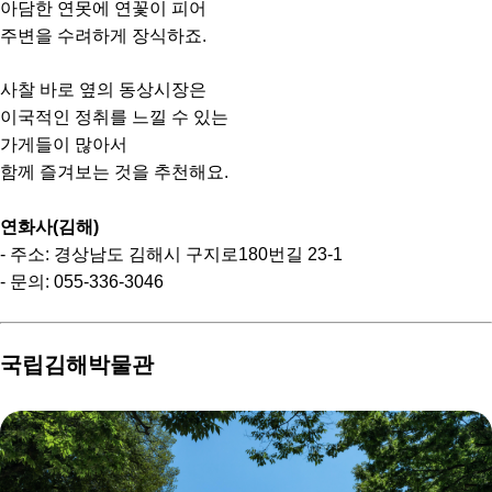
아담한 연못에 연꽃이 피어
주변을 수려하게 장식하죠.
사찰 바로 옆의 동상시장은
이국적인 정취를 느낄 수 있는
가게들이 많아서
함께 즐겨보는 것을 추천해요.
연화사(김해)
- 주소: 경상남도 김해시 구지로180번길 23-1
- 문의: 055-336-3046
국립김해박물관