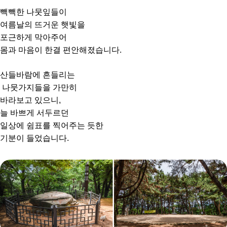
빽빽한 나뭇잎들이
여름날의 뜨거운 햇빛을
포근하게 막아주어
몸과 마음이 한결 편안해졌습니다.
산들바람에 흔들리는
나뭇가지들을 가만히
바라보고 있으니,
늘 바쁘게 서두르던
일상에 쉼표를 찍어주는 듯한
기분이 들었습니다.