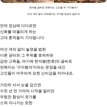
한석봉 글씨로 전해지는 고인돌 위 ‘구지봉석’/
여섯 개의 알이 내려왔다는 구지봉 정상의 넓은 터
언덕 정상에 다다르면
신화를 떠올리게 하는
고대 흔적들이 기다립니다.
여섯 개의 알이 놓였을 법한
너른 공터와 그 주위를 호위하듯
감싼 고목들, 여기에 한석봉(한호)의 글씨로
전해지는 '구지봉석'이라는 문장을 새긴
고인돌이 어우러져 묘한 신비감을 자아내죠.
가만히 서서 눈을 감으면
수천 년 전 가야의 시작을 알리던
우렁찬 함성이 귓가를
스쳐 지나가는 듯한