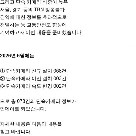
그리고 단속 카메라 바중이 높은
서울, 경기 등의 TBN 방송불가
권역에 대한 정보를 효과적으로
전달하는 등 교통안전도 향상에
기여하고자 이번 내용을 준비했습니다.
2026년 6월에는
① 단속카메라 신규 설치 068건
② 단속카메라 이전 설치 003건
③ 단속카메라 속도 변경 002건
으로 총 073건의 단속카메라 정보가
업데이트 되었습니다.
자세한 내용은 다음의 내용을
참고 바랍니다.