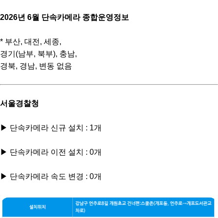
2026년 6월 단속카메라 종합운영정보
* 부산, 대전, 세종,
경기(남부, 북부), 충남,
경북, 경남, 변동 없음
서울경찰청
▶ 단속카메라 신규 설치 : 1개
▶ 단속카메라 이전 설치 : 0개
▶ 단속카메라 속도 변경 : 0개