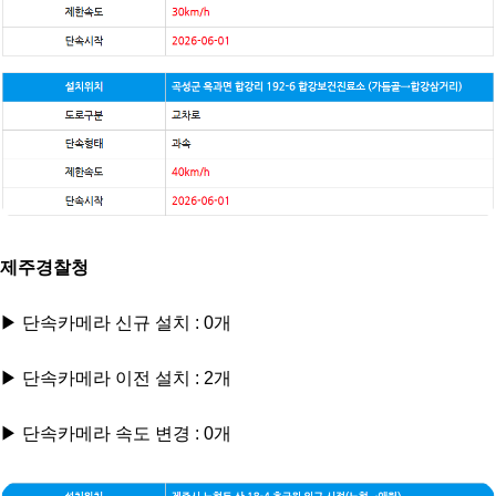
제주경찰청
▶ 단속카메라 신규 설치 : 0개
▶ 단속카메라 이전 설치 : 2개
▶ 단속카메라 속도 변경 : 0개