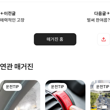
이전글
다음글
매력적인 고장
벌써 한여름?
매거진 홈
연관 매거진
운전TIP
운전TIP
운전TIP