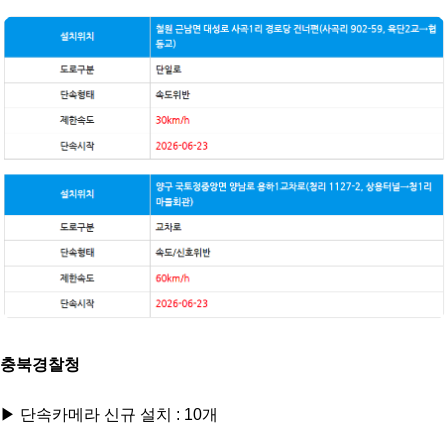
충북경찰청
▶ 단속카메라 신규 설치 : 10개