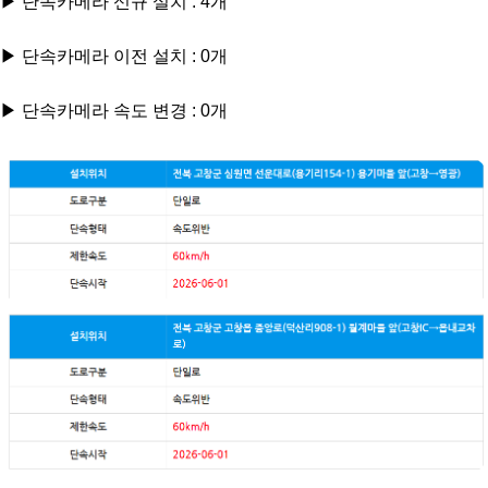
▶ 단속카메라 신규 설치 : 4개
▶ 단속카메라 이전 설치 : 0개
▶ 단속카메라 속도 변경 : 0개