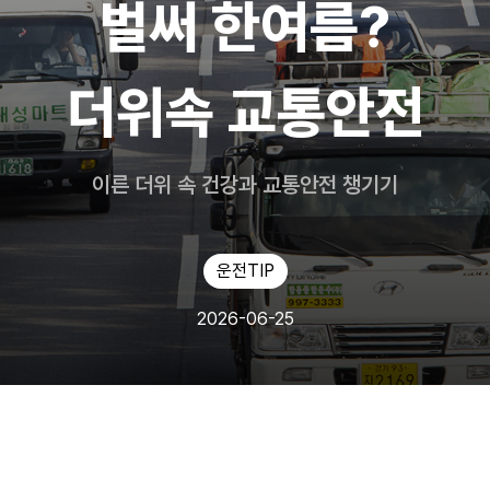
벌써 한여름?
더위속 교통안전
이른 더위 속 건강과 교통안전 챙기기
운전TIP
2026-06-25