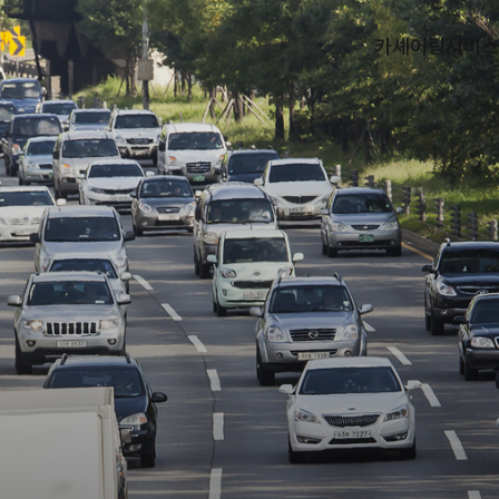
카셰어링
서비스