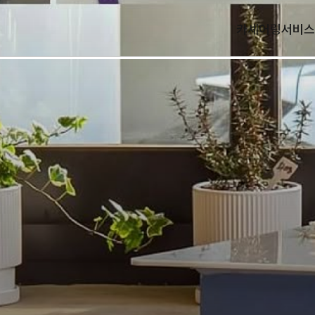
카셰어링
서비스