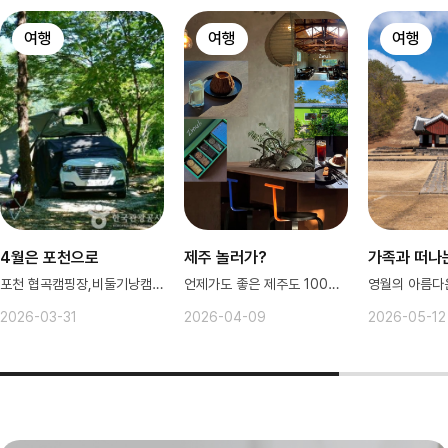
여행
여행
여행
4월은 포천으로
제주 놀러가?
가족과 떠나
포천 협곡캠핑장,비둘기낭캠핑장 힐링~
언제가도 좋은 제주도 100%즐기기
2026-03-31
2026-04-09
2026-05-12