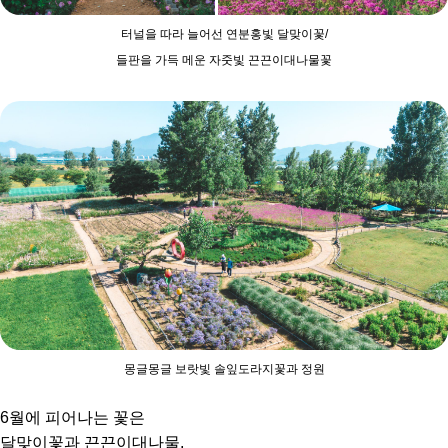
터널을 따라 늘어선 연분홍빛 달맞이꽃/
들판을 가득 메운 자줏빛 끈끈이대나물꽃
몽글몽글 보랏빛 솔잎도라지꽃과 정원
6월에 피어나는 꽃은
달맞이꽃과 끈끈이대나물,