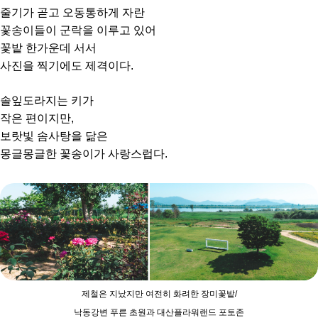
줄기가 곧고 오동통하게 자란
꽃송이들이 군락을 이루고 있어
꽃밭 한가운데 서서
사진을 찍기에도 제격이다.
솔잎도라지는 키가
작은 편이지만,
보랏빛 솜사탕을 닮은
몽글몽글한 꽃송이가 사랑스럽다.
제철은 지났지만 여전히 화려한 장미꽃밭/
낙동강변 푸른 초원과 대산플라워랜드 포토존