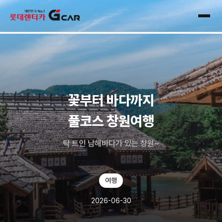
skip navigation
전체
꽃부터 바다까지
풀코스 창원여행
탁 트인 남해바다가 있는 창원~
여행
2026-06-30