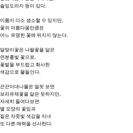
솔잎도라지 등이 있다.
이름이 다소 생소할 수 있지만,
꽃의 아름다움만큼은
어느 유명한 꽃에 뒤지지 않는다.
달맞이꽃은 나팔꽃을 닮은
연분홍빛 꽃으로,
꽃밭을 부드럽고 화사한
색감으로 물들인다.
끈끈이대나물은 얼핏 보면
보라유채꽃을 닮은 듯하지만,
자세히 들여다보면
별 모양의 꽃잎과
짙은 자줏빛 색감을 지녀
또 다른 매력을 선사한다.