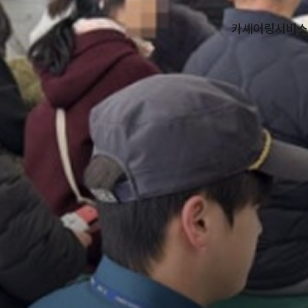
카셰어링
서비스