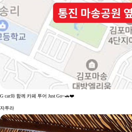
G car와 함께 카페 투어 Just Go~
🚗❤
️
자투라