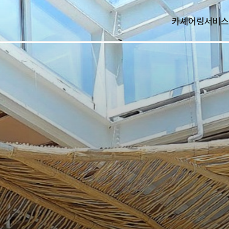
카셰어링
서비스