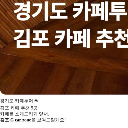
경기도 카페투어
☕
김포 카페 추천 5곳
카페를 소개드리기 앞서,
김포 G car zone
을 보여드릴게요!