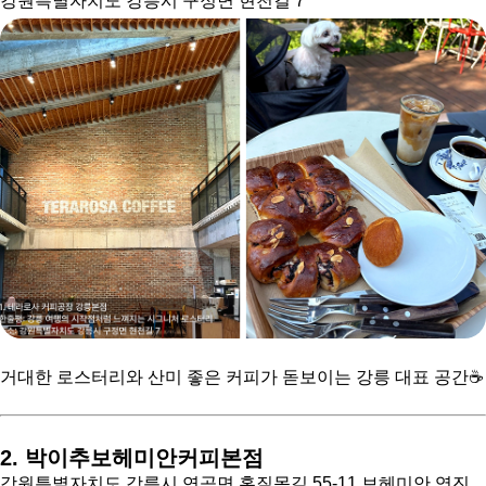
강원특별자치도 강릉시 구정면 현천길 7
거대한 로스터리와 산미 좋은 커피가 돋보이는 강릉 대표 공간☕️
2. 박이추보헤미안커피본점
강원특별자치도 강릉시 연곡면 홍질목길 55-11 보헤미안 영진