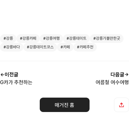
#강릉
#강릉카페
#강릉여행
#강릉데이트
#강릉가볼만한곳
#강릉바다
#강릉데이트코스
#카페
#카페추천
이전글
다음글
G카가 추천하는
여름철 여수여행
매거진 홈