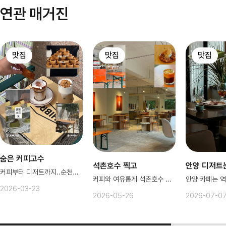
연관 매거진
맛집
맛집
맛집
숨은 커피고수
석촌호수 찍고
안양 디저트
커피부터 디저트까지..순천은 천국이래
커피와 여유롭게 석촌호수 산책~
2026-03-23
2026-05-26
2026-07-0