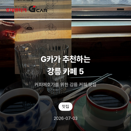
skip navigation
전체
G카가 추천하는
강릉 카페 5
커피애호가를 위한 강릉 커피 맛집
맛집
2026-07-03