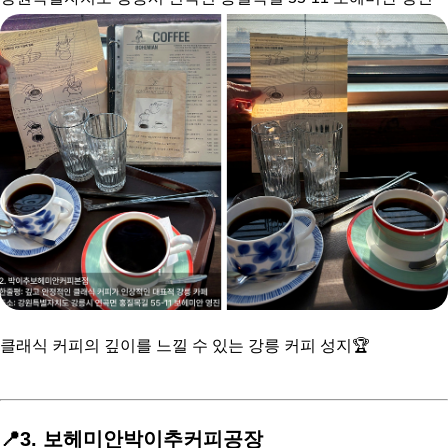
클래식 커피의 깊이를 느낄 수 있는 강릉 커피 성지🏆
📍3. 보헤미안박이추커피공장