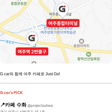
G car와 함께 여주 카페로 Just Go!
G car's PICK
📍카페
수화
@projectsuhwa
경기 여주시 삼밭골길 15 1층