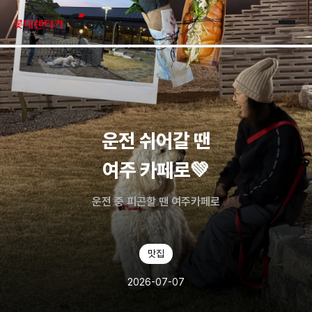
skip navigation
전체
운전 쉬어갈 땐
여주 카페로💚
운전 중 피곤할 땐 여주카페로
맛집
2026-07-07