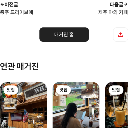
이전글
다음글
충주 드라이브에
제주 야외 카페
매거진 홈
연관 매거진
맛집
맛집
맛집