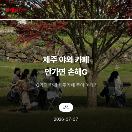
skip navigation
전체
제주 야외 카페
안가면 손해G
​​G카와 함께 제주카페 투어 어때?
맛집
2026-07-07