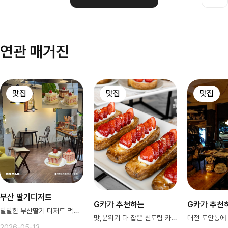
연관 매거진
맛집
맛집
맛집
부산 딸기디저트
G카가 추천하는
G카가 추천
달달한 부산딸기 디저트 먹고 혈당충전
맛,분위기 다 잡은 신도림 카페로🍽
2026-05-13