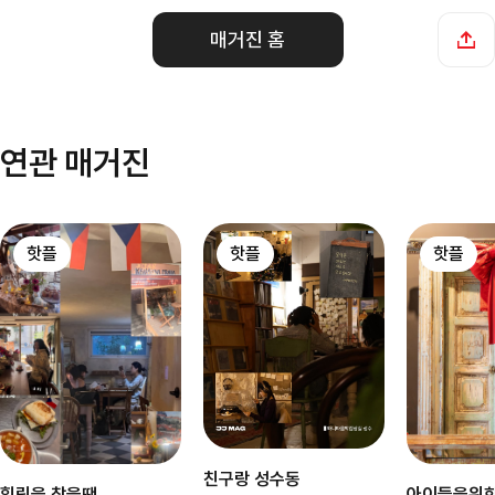
매거진 홈
연관 매거진
핫플
핫플
핫플
친구랑 성수동
힐링을 찾을땐
아이들을위