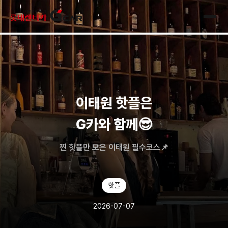
skip navigation
전체
이태원 핫플은
G카와 함께😎
찐 핫플만 모은 이태원 필수코스📌
핫플
2026-07-07