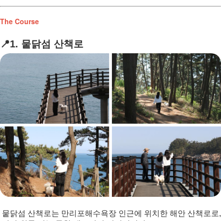
The Course
📍1. 뭍닭섬
산책로
뭍닭섬
산책로는
만리포해수욕장
인근에
위치한 해안
산책로로
,