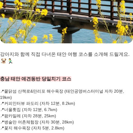
강아지와 함께 직접 다녀온
태안 여행 코스를 소개해 드릴게요.
충남 태안 애견동반 당일치기 코스
📍뭍닭섬 산책로&만리포 해수욕장 (태안공영버스터미널 자차 20분,
19km)
📍커피인터뷰 파도리 (자차 12분, 8.2km)
📍너울횟집 (자차 12분, 6.7km)
📍팜카밀레 (자차 28분, 25km)
📍병술만 어촌체험장 (자차 30분, 28km)
📍꽃지
해수욕장
(
자차
5
분
, 2.8km)