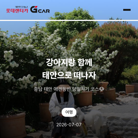
skip navigation
전체
강아지랑 함께
태안으로 떠나자
충남 태안 애견동반 당일치기 코스🐶
여행
2026-07-07