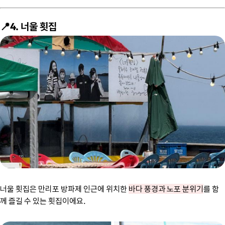
📍4. 너울 횟집
너울 횟집은 만리포 방파제 인근에 위치한
바다 풍경과 노포 분위기
를 함
께 즐길 수 있는 횟집이에요.