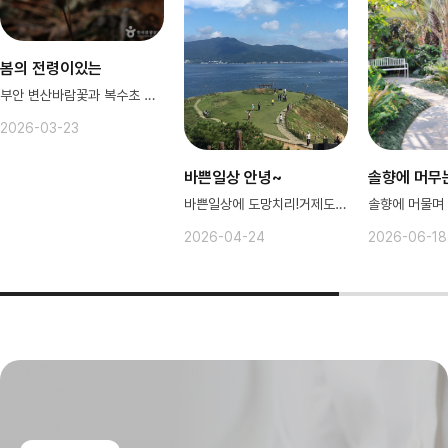
봄의 전령이있는
부안 변산바람꽃과 복수초 이야기
2026-03-23
바쁜일상 안녕~
솔향에 머무
바쁜일상에 도망치리!거제도치리로❤️
2026-04-24
2026-06-18