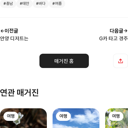
#충남
#태안
#바다
#여름
이전글
다음글
안양 디저트는
G카 타고 경주
매거진 홈
연관 매거진
여행
여행
여행