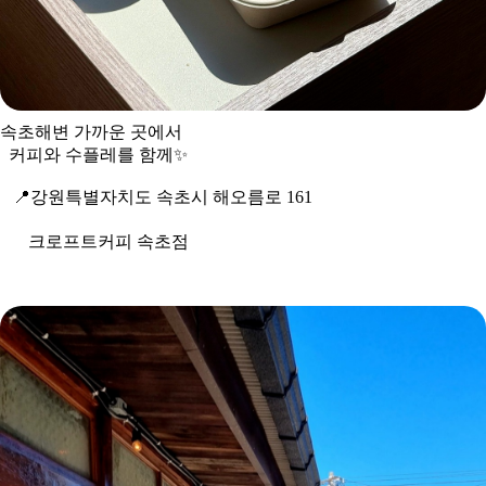
속초해변 가까운 곳에서
커피와 수플레를 함께
✨
📍
강원특별자치도 속초시 해오름로 161
크로프트커피 속초점