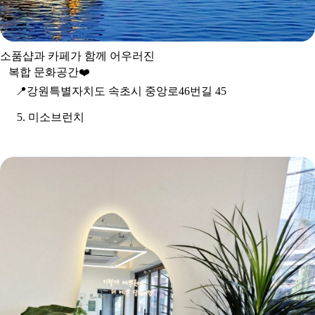
소품샵과 카페가 함께 어우러진
복합 문화공간
❤
📍
강원특별자치도 속초시 중앙로46번길 45
5. 미소브런치