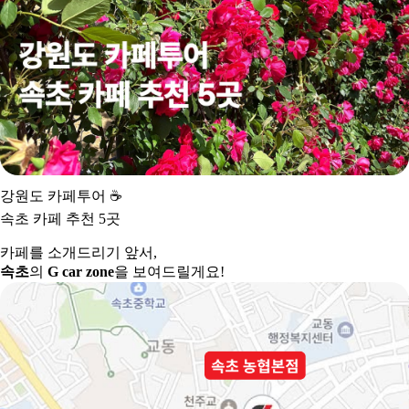
강원도 카페투어
☕
속초 카페 추천 5곳
카페를 소개드리기 앞서,
속초
의
G car zone
을 보여드릴게요!