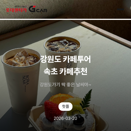
skip navigation
전체
강원도 카페투어
속초 카페추천
강원도가기 딱 좋은 날씨야~
핫플
2026-03-20