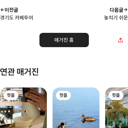
이전글
다음글
경기도 카페투어
놓치기 쉬운
매거진 홈
연관 매거진
핫플
핫플
핫플