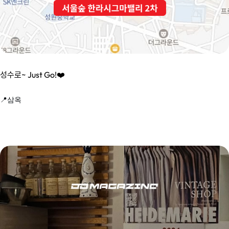
성수로~ Just Go!❤️
📍삼옥