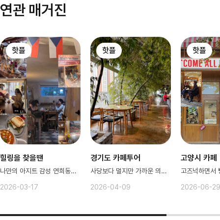
연관 매거진
핫플
핫플
핫플
힐링을 찾을땐
경기도 카페투어
고양시 카페
나만의 아지트 감성 연희동에서 충전!
사당보다 멀지만 가까운 의정부카페♥️
2026-03-17
2026-04-09
2026-06-2