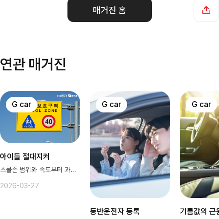
매거진 홈
연관 매거진
G car
G car
G car
아이들 절대지켜
스쿨존 범위와 속도부터 과태료까지~
2026-03-27
동반운전자 등록
기름값의 근