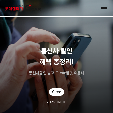
skip navigation
전체
통신사 할인
혜택 총정리!
통신사할인 받고 G car맘껏 이용해
G car
2026-04-01