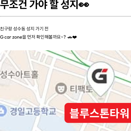
무조건 가야 할 성지👀
친구랑 성수동 성지 가기 전
G car zone을 먼저 확인해볼까요~? 🚗❤️