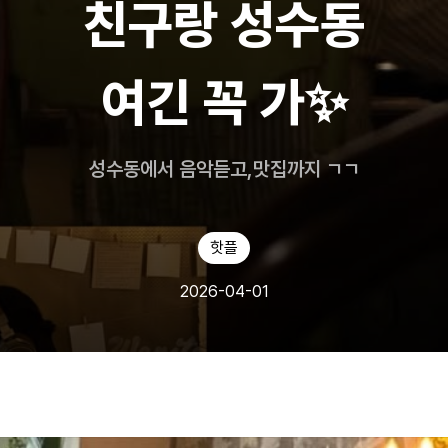
친구랑 성수동
여긴 꼭 가✨
성수동에서 음악듣고,맛집까지 ㄱㄱ
핫플
2026-04-01