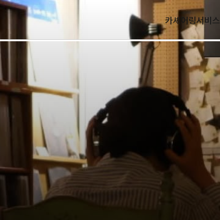
카셰어링
서비스