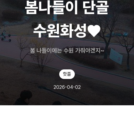
봄나들이 단골
수원화성♥️
봄 나들이에는 수원 가줘야겠지~
핫플
2026-04-02