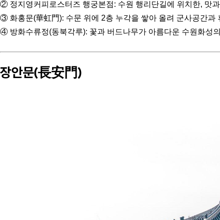
② 정지영커피로스터즈 행궁본점: 수원 행리단길에 위치한, 맛과
③ 화홍문(華虹門): 수문 위에 2층 누각을 쌓아 올려 군사공간
④ 방화수류정(동북각루): 꽃과 버드나무가 아름다운 수원화성의
장안문(長安門)