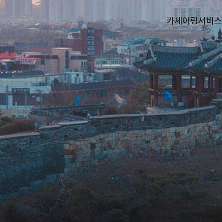
카셰어링
서비스