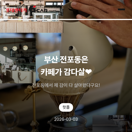
skip navigation
전체
부산 전포동은
카페가 감다살❤
전포동에서 제 감이 다 살아왔다구요!
핫플
2026-03-03