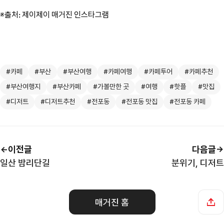
※출처: 제이제이 매거진 인스타그램
#카페
#부산
#부산여행
#카페여행
#카페투어
#카페추천
#부산여행지
#부산카페
#가볼만한 곳
#여행
#핫플
#맛집
#디저트
#디저트추천
#전포동
#전포동 맛집
#전포동 카페
이전글
다음글
일산 밤리단길
분위기, 디저트
매거진 홈