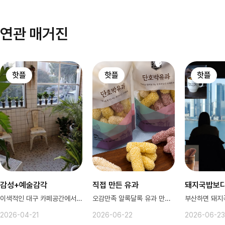
연관 매거진
핫플
핫플
핫플
감성+예술감각
직접 만든 유과
돼지국밥보
이색적인 대구 카페공간에서 영감받자
오감만족 알록달록 유과 만들기 체험!
2026-04-21
2026-06-22
2026-06-23