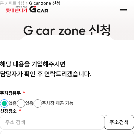
skip navigation
홈
파트너십
G car zone 신청
전체
G car zone
신청
해당 내용을 기입해주시면
담당자가 확인 후 연락드리겠습니다.
주차장유무
*
없음
있음
주차장 제공 가능
신청장소
*
주소검색