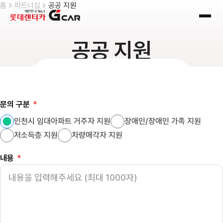
skip navigation
홈
파트너십
공공 지원
전체
공공 지원
문의 구분
*
인천시 임대아파트 거주자 지원
장애인/장애인 가족 지원
저소득층 지원
차량매각자 지원
내용
*